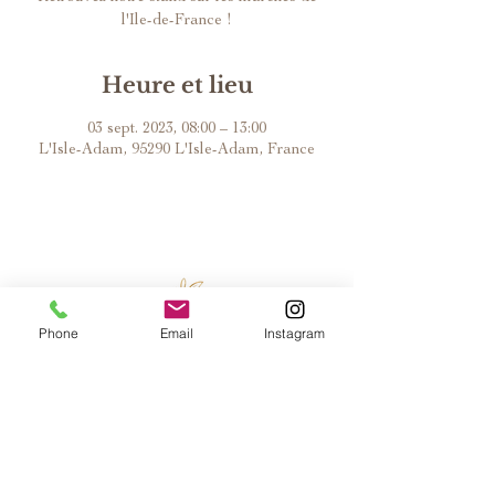
l'Ile-de-France !
Heure et lieu
03 sept. 2023, 08:00 – 13:00
L'Isle-Adam, 95290 L'Isle-Adam, France
Phone
Email
Instagram
L'ATELIER
QUI SOMMES NOUS ?
PARTENAIRES
MODES DE PAIEMENT
NOS CRÉATIONS
SERVICE
CLIENT
COLLIERS DOUBLES