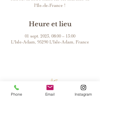
l'Ile-de-France !
Heure et lieu
01 sept. 2023, 08:00 – 13:00
L'Isle-Adam, 95290 L'Isle-Adam, France
Phone
Email
Instagram
L'ATELIER
QUI SOMMES NOUS ?
PARTENAIRES
MODES DE PAIEMENT
NOS CRÉATIONS
SERVICE
CLIENT
COLLIERS DOUBLES