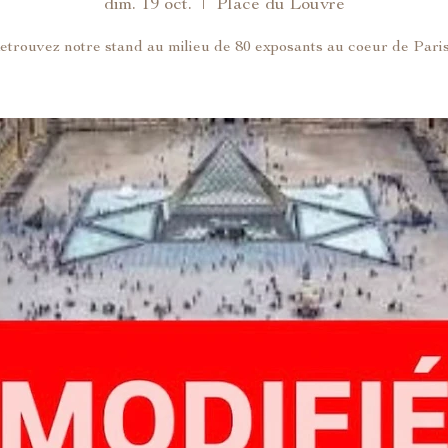
dim. 19 oct.
  |  
Place du Louvre
etrouvez notre stand au milieu de 80 exposants au coeur de Paris