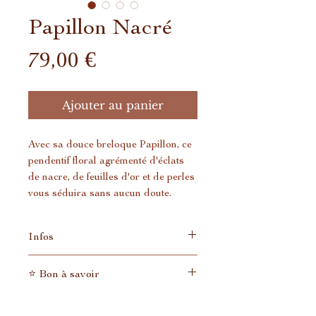
Papillon Nacré
Prix
79,00 €
Ajouter au panier
Avec sa douce breloque Papillon, ce
pendentif floral agrémenté d'éclats
de nacre, de feuilles d'or et de perles
vous séduira sans aucun doute.
Infos
Création en plaqué or 18k
⭐ Bon à savoir
entièrement réalisée à la main.
Chaque bijou est unique et
En tant que petite entreprise qui
différent, il n'en existe donc pas