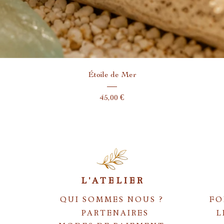
Aperçu rapide
Étoile de Mer
Prix
45,00 €
L'ATELIER
QUI SOMMES NOUS ?
FO
PARTENAIRES
L