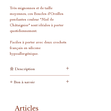
Très mignonnes et de taille
moyennes, ces Boucles d'Oreilles
pendantes couleur "Miel de
Châtaignier" sont idéales à porter
quotidiennement.
Faciles à porter avec deux crochets
français en silicone
hypoallergénique.
🌼 Description
Les crochets français des boucles
⭐ Bon à savoir
d’oreilles sont en silicone
hypoallergénique.
En tant que petite entreprise qui
Création en résine UV
n'expédie pas des tonnes de colis
entièrement réalisée à la main.
tous les jours, nous n'avons pas de
Articles
Chaque bijou est unique et
tarifs préférentiels avec les