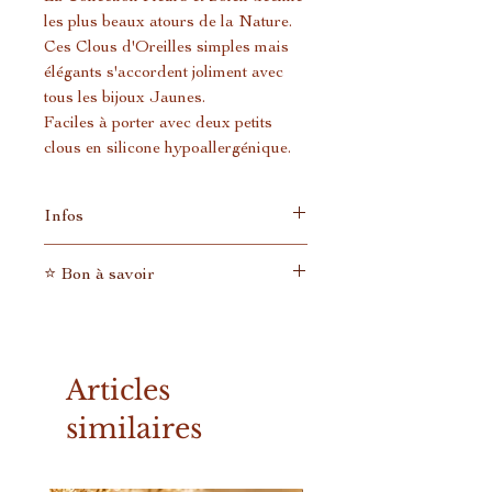
les plus beaux atours de la Nature.
Ces Clous d'Oreilles simples mais
élégants s'accordent joliment avec
tous les bijoux Jaunes.
Faciles à porter avec deux petits
clous en silicone hypoallergénique.
Infos
Les tiges des clous d’oreilles sont
⭐ Bon à savoir
en silicone hypoallergénique.
Création en résine UV
En tant que petite entreprise qui
entièrement réalisée à la main.
n'expédie pas des tonnes de colis
Chaque bijou est unique et
tous les jours, nous n'avons pas de
Articles
différent, il n'en existe donc pas
tarifs préférentiels avec les
deux identiques. Les photos sont
transporteurs comme ont les
similaires
données à titre d'exemple.
grandes marques.