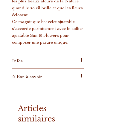
les plus beaux atours de la Nature,
quand le soleil brille et que les fleurs
éclosent.
Ce magnifique bracelet ajustable
s’accorde parfaitement avec le collier
ajustable Sun & Flowers pour
composer une parure unique.
Infos
Création en plaqué or 18k
⭐ Bon à savoir
entièrement réalisée à la main.
Chaque bijou est unique et
En tant que petite entreprise qui
différent, il n'en existe donc pas
n'expédie pas des tonnes de colis
deux identiques.
tous les jours, nous n'avons pas de
Articles
Les photos sont données à titre
tarifs préférentiels avec les
d'exemple.
transporteurs comme ont les
similaires
grandes marques.