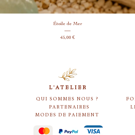
Aperçu rapide
Étoile de Mer
Prix
45,00 €
L'ATELIER
QUI SOMMES NOUS ?
FO
PARTENAIRES
L
MODES DE PAIEMENT
S