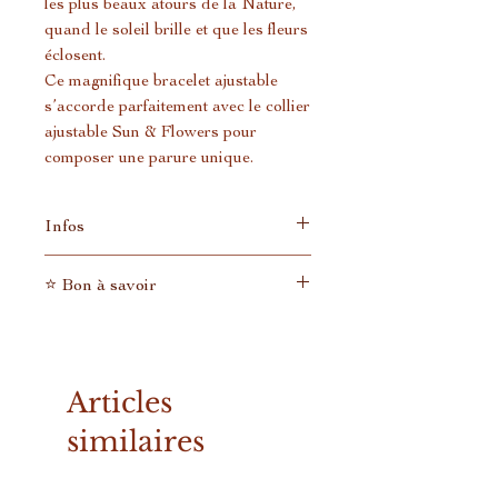
les plus beaux atours de la Nature,
quand le soleil brille et que les fleurs
éclosent.
Ce magnifique bracelet ajustable
s’accorde parfaitement avec le collier
ajustable Sun & Flowers pour
composer une parure unique.
Infos
Création en plaqué or 18k
⭐ Bon à savoir
entièrement réalisée à la main.
Chaque bijou est unique et
En tant que petite entreprise qui
différent, il n'en existe donc pas
n'expédie pas des tonnes de colis
deux identiques.
tous les jours, nous n'avons pas de
Articles
Les photos sont données à titre
tarifs préférentiels avec les
d'exemple.
transporteurs comme ont les
similaires
grandes marques.